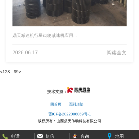
鼎天减速机行星齿轮减速机应用...
2026-06-17
阅读全文
<
1
2
3
...
69
>
太原富库
技术支持：
回首页
回到顶部
晋ICP备2022006069号-1
版权所有：
山西鼎天传动科技有限公司
电话
短信
咨询
地图