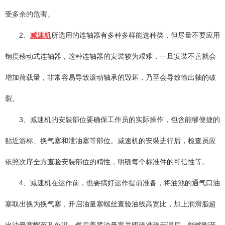
受多余的危害。
2、
减速机
所选用的连轴器有多种多样能选种类，但尽量不要应用
钢度移动式连轴器，这种连轴器的安裝较为艰难，一旦安裝不善就会
增加荷载量，非常容易导致滚动轴承的毁坏，乃至会导致輸出轴的破
裂。
3、减速机的安裝部位要确保工作员的实际操作，包含能够便捷的
贴近游标、换气塞和泄油塞等部位。减速机的安裝进行后，检查员应
依照次序全方查验安裝部位的精性，明确每个标准件的可信性等。
4、减速机在运作前，也要搞好运作提前准备，将油池的通气口油
塞取出换为换气塞，开启油量塞螺丝查验油线高宽比，加上润滑脂超
出油量塞螺至孔外溢，然后盖紧油量塞并明确准确无误后，能够刚开