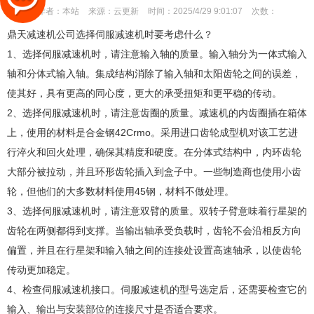
作者：
本站
来源：
云更新
时间：
2025/4/29 9:01:07
次数：
鼎天减速机公司选择伺服减速机时要考虑什么？
1、选择伺服减速机时，请注意输入轴的质量。输入轴分为一体式输入
轴和分体式输入轴。集成结构消除了输入轴和太阳齿轮之间的误差，
使其好，具有更高的同心度，更大的承受扭矩和更平稳的传动。
2、选择伺服减速机时，请注意齿圈的质量。减速机的内齿圈插在箱体
上，使用的材料是合金钢42Crmo。采用进口齿轮成型机对该工艺进
行淬火和回火处理，确保其精度和硬度。在分体式结构中，内环齿轮
大部分被拉动，并且环形齿轮插入到盒子中。一些制造商也使用小齿
轮，但他们的大多数材料使用45钢，材料不做处理。
3、选择伺服减速机时，请注意双臂的质量。双转子臂意味着行星架的
齿轮在两侧都得到支撑。当输出轴承受负载时，齿轮不会沿相反方向
偏置，并且在行星架和输入轴之间的连接处设置高速轴承，以使齿轮
传动更加稳定。
4、检查伺服减速机接口。伺服减速机的型号选定后，还需要检查它的
输入、输出与安装部位的连接尺寸是否适合要求。