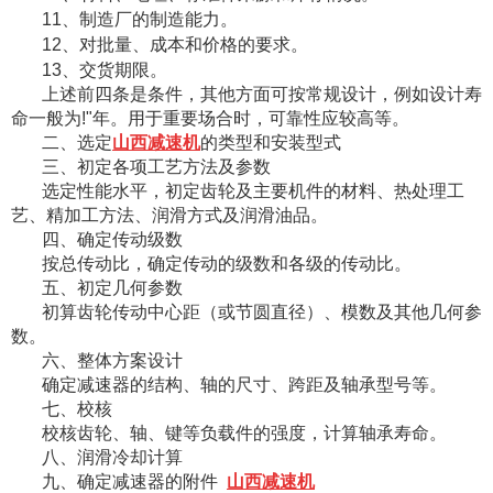
11、制造厂的制造能力。
12、对批量、成本和价格的要求。
13、交货期限。
上述前四条是条件，其他方面可按常规设计，例如设计寿
命一般为!"年。用于重要场合时，可靠性应较高等。
二、选定
山西减速机
的类型和安装型式
三、初定各项工艺方法及参数
选定性能水平，初定齿轮及主要机件的材料、热处理工
艺、精加工方法、润滑方式及润滑油品。
四、确定传动级数
按总传动比，确定传动的级数和各级的传动比。
五、初定几何参数
初算齿轮传动中心距（或节圆直径）、模数及其他几何参
数。
六、整体方案设计
确定减速器的结构、轴的尺寸、跨距及轴承型号等。
七、校核
校核齿轮、轴、键等负载件的强度，计算轴承寿命。
八、润滑冷却计算
九、确定减速器的附件
山西减速机