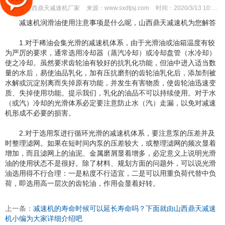
作者：
山西鼎天减速机厂家
来源：
www.sxdtjsj.com
时间：
2020/3/13 10:23:56
减速机润滑油使用注意事项是什么呢，山西鼎天减速机为您解答
1.对于稀油会集光滑的减速机体系，由于光滑油或油箱温度有较
为严厉的要求，通常选用冷却器（蒸汽冷却）或冷却盘管（水冷却）
使之冷却。虽然要求齿轮油有较好的抗乳化功能，但油中进入适当数
量的水后，易使油品乳化，加有压抗磨剂的齿轮油乳化后，添加剂被
水解或沉淀别离而失掉原有功能，并发生有害物质，使齿轮油迅速变
质、失掉使用功能。提示我们，乳化的油品不可以持续使用。对于水
（或汽）冷却的光滑体系必定要注意防止水（汽）走漏，以免对减速
机形成不必要的损害。
2.对于选用泵进行循环光滑的减速机体系，要注意泵的压差并及
时整理滤网。如果在短时间内泵的压差较大，或整理滤网的频次显着
增加，而且滤网上的油泥、金属磨屑显着增多，必定意义上说明光滑
油的使用状态不是很好。除了材料、规划方面的问题外，可以说光滑
油选用得不行合理：一是粘度不行适宜，二是可以用重负荷代替中负
荷，即选用高一层次的齿轮油，作用会显着好转。
上一条：
减速机的寿命时候可以延长寿命吗？下面就由山西鼎天减速
机小编为大家详细介绍吧