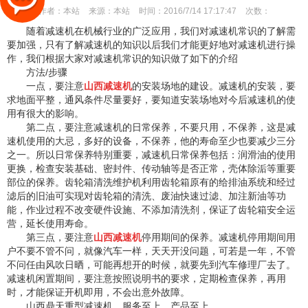
作者：
本站
来源：
本站
时间：
2016/7/14 17:17:47
次数：
随着减速机在机械行业的广泛应用，我们对减速机常识的了解需
要加强，只有了解减速机的知识以后我们才能更好地对减速机进行操
作，我们根据大家对减速机常识的知识做了如下的介绍
方法/步骤
一点，要注意
山西减速机
的安装场地的建设。减速机的安装，要
求地面平整，通风条件尽量要好，要知道安装场地对今后减速机的使
用有很大的影响。
第二点，要注意减速机的日常保养，不要只用，不保养，这是减
速机使用的大忌，多好的设备，不保养，他的寿命至少也要减少三分
之一。所以日常保养特别重要，减速机日常保养包括：润滑油的使用
更换，检查安装基础、密封件、传动轴等是否正常，壳体除洉等重要
部位的保养。齿轮箱清洗维护机利用齿轮箱原有的给排油系统和经过
滤后的旧油可实现对齿轮箱的清洗、废油快速过滤、加注新油等功
能，作业过程不改变硬件设施、不添加清洗剂，保证了齿轮箱安全运
营，延长使用寿命。
第三点，要注意
山西减速机
停用期间的保养。减速机停用期间用
户不要不管不问，就像汽车一样，天天开没问题，可若是一年，不管
不问任由风吹日晒，可能再想开的时候，就要先到汽车修理厂去了。
减速机闲置期间，要注意按照说明书的要求，定期检查保养，再用
时，才能保证开机即用，不会出意外故障。
山西鼎天重型减速机，服务至上、产品至上。